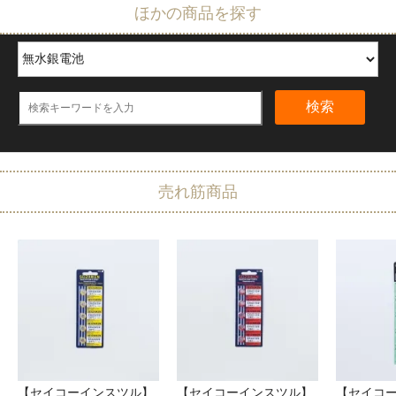
ほかの商品を探す
検索
売れ筋商品
【セイコーインスツル】
【セイコーインスツル】
【セイコ