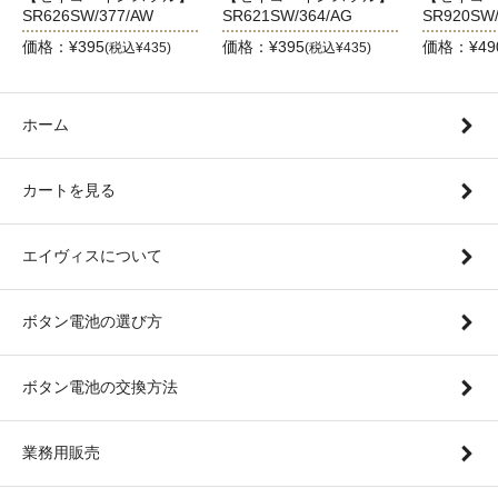
SR626SW/377/AW
SR621SW/364/AG
SR920SW/
価格：¥395
価格：¥395
価格：¥49
(税込¥435)
(税込¥435)
ホーム
カートを見る
エイヴィスについて
ボタン電池の選び方
ボタン電池の交換方法
業務用販売