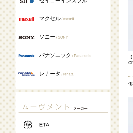
セイコーインスツル
マクセル
/ maxell
ソニー
/ SONY
パナソニック
/ Panasonic
【
C
レナータ
/ renata
価
ETA