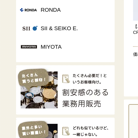
RONDA
【
SII & SEIKO E.
C
MIYOTA
価